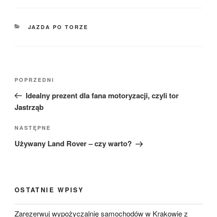
KATEGORIE
JAZDA PO TORZE
Nawigacja
Poprzedni
POPRZEDNI
wpisu
wpis
Idealny prezent dla fana motoryzacji, czyli tor
Jastrząb
Następny
NASTĘPNE
wpis
Używany Land Rover – czy warto?
OSTATNIE WPISY
Zarezerwuj wypożyczalnię samochodów w Krakowie z