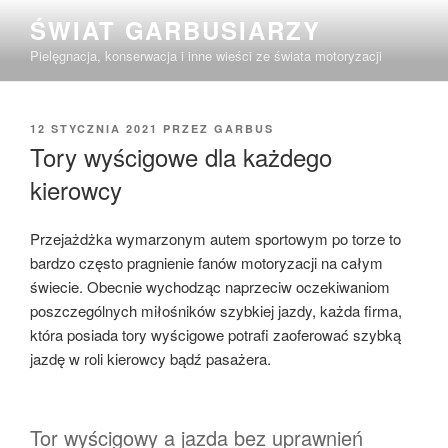
Przejdź
ŚWIAT GARBUSIARZY
do
Pielęgnacja, konserwacja i inne wieści ze świata motoryzacji
treści
OPUBLIKOWANE
12 STYCZNIA 2021
PRZEZ
GARBUS
W
Tory wyścigowe dla każdego
kierowcy
Przejażdżka wymarzonym autem sportowym po torze to
bardzo często pragnienie fanów motoryzacji na całym
świecie. Obecnie wychodząc naprzeciw oczekiwaniom
poszczególnych miłośników szybkiej jazdy, każda firma,
która posiada tory wyścigowe potrafi zaoferować szybką
jazdę w roli kierowcy bądź pasażera.
Tor wyścigowy a jazda bez uprawnień