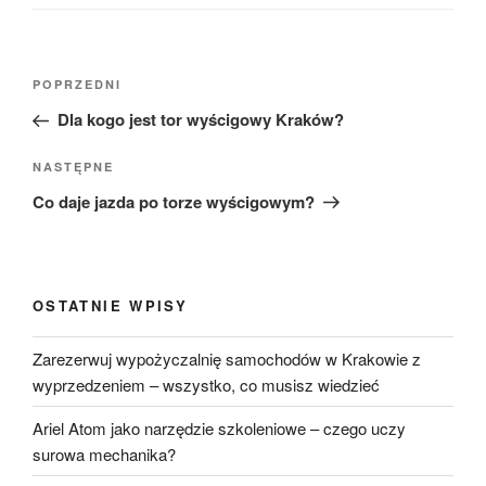
Nawigacja
Poprzedni
POPRZEDNI
wpisu
wpis
Dla kogo jest tor wyścigowy Kraków?
Następny
NASTĘPNE
wpis
Co daje jazda po torze wyścigowym?
OSTATNIE WPISY
Zarezerwuj wypożyczalnię samochodów w Krakowie z
wyprzedzeniem – wszystko, co musisz wiedzieć
Ariel Atom jako narzędzie szkoleniowe – czego uczy
surowa mechanika?