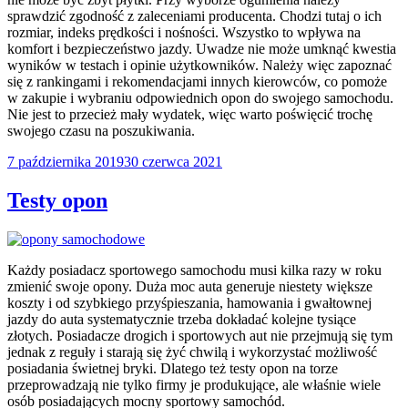
sprawdzić zgodność z zaleceniami producenta. Chodzi tutaj o ich
rozmiar, indeks prędkości i nośności. Wszystko to wpływa na
komfort i bezpieczeństwo jazdy. Uwadze nie może umknąć kwestia
wyników w testach i opinie użytkowników. Należy więc zapoznać
się z rankingami i rekomendacjami innych kierowców, co pomoże
w zakupie i wybraniu odpowiednich opon do swojego samochodu.
Nie jest to przecież mały wydatek, więc warto poświęcić trochę
swojego czasu na poszukiwania.
Opublikowane
7 października 2019
30 czerwca 2021
w
Testy opon
Każdy posiadacz sportowego samochodu musi kilka razy w roku
zmienić swoje opony. Duża moc auta generuje niestety większe
koszty i od szybkiego przyśpieszania, hamowania i gwałtownej
jazdy do auta systematycznie trzeba dokładać kolejne tysiące
złotych. Posiadacze drogich i sportowych aut nie przejmują się tym
jednak z reguły i starają się żyć chwilą i wykorzystać możliwość
posiadania świetnej bryki. Dlatego też testy opon na torze
przeprowadzają nie tylko firmy je produkujące, ale właśnie wiele
osób posiadających mocny sportowy samochód.