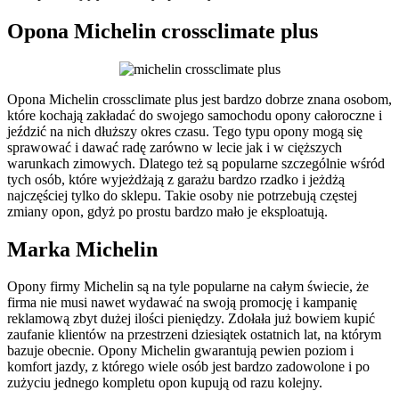
Opona Michelin crossclimate plus
Opona Michelin crossclimate plus jest bardzo dobrze znana osobom,
które kochają zakładać do swojego samochodu opony całoroczne i
jeździć na nich dłuższy okres czasu. Tego typu opony mogą się
sprawować i dawać radę zarówno w lecie jak i w cięższych
warunkach zimowych. Dlatego też są popularne szczególnie wśród
tych osób, które wyjeżdżają z garażu bardzo rzadko i jeżdżą
najczęściej tylko do sklepu. Takie osoby nie potrzebują częstej
zmiany opon, gdyż po prostu bardzo mało je eksploatują.
Marka Michelin
Opony firmy Michelin są na tyle popularne na całym świecie, że
firma nie musi nawet wydawać na swoją promocję i kampanię
reklamową zbyt dużej ilości pieniędzy. Zdołała już bowiem kupić
zaufanie klientów na przestrzeni dziesiątek ostatnich lat, na którym
bazuje obecnie. Opony Michelin gwarantują pewien poziom i
komfort jazdy, z którego wiele osób jest bardzo zadowolone i po
zużyciu jednego kompletu opon kupują od razu kolejny.