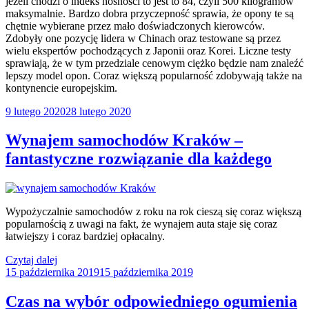
jeżeli chodzi o indeks nośności to jest to 84, czyli 500 kilogramów
maksymalnie. Bardzo dobra przyczepność sprawia, że opony te są
chętnie wybierane przez mało doświadczonych kierowców.
Zdobyły one pozycję lidera w Chinach oraz testowane są przez
wielu ekspertów pochodzących z Japonii oraz Korei. Liczne testy
sprawiają, że w tym przedziale cenowym ciężko będzie nam znaleźć
lepszy model opon. Coraz większą popularność zdobywają także na
kontynencie europejskim.
Opublikowane
9 lutego 2020
28 lutego 2020
w
Wynajem samochodów Kraków –
fantastyczne rozwiązanie dla każdego
Wypożyczalnie samochodów z roku na rok cieszą się coraz większą
popularnością z uwagi na fakt, że wynajem auta staje się coraz
łatwiejszy i coraz bardziej opłacalny.
„Wynajem
Czytaj dalej
Opublikowane
samochodów
15 października 2019
15 października 2019
w
Kraków
–
Czas na wybór odpowiedniego ogumienia
fantastyczne