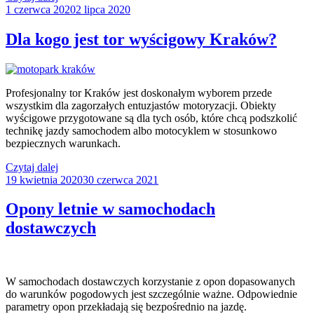
Opublikowane
daje
1 czerwca 2020
2 lipca 2020
w
jazda
po
Dla kogo jest tor wyścigowy Kraków?
torze
wyścigowym?”
Profesjonalny tor Kraków jest doskonałym wyborem przede
wszystkim dla zagorzałych entuzjastów motoryzacji. Obiekty
wyścigowe przygotowane są dla tych osób, które chcą podszkolić
technikę jazdy samochodem albo motocyklem w stosunkowo
bezpiecznych warunkach.
„Dla
Czytaj dalej
Opublikowane
kogo
19 kwietnia 2020
30 czerwca 2021
w
jest
tor
Opony letnie w samochodach
wyścigowy
dostawczych
Kraków?”
W samochodach dostawczych korzystanie z opon dopasowanych
do warunków pogodowych jest szczególnie ważne. Odpowiednie
parametry opon przekładają się bezpośrednio na jazdę.