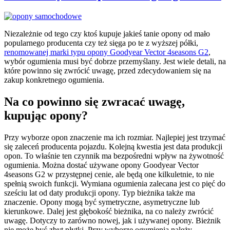
rozwiązanie
dla
każdego”
Niezależnie od tego czy ktoś kupuje jakieś tanie opony od mało
popularnego producenta czy też sięga po te z wyższej półki,
renomowanej marki typu opony Goodyear Vector 4seasons G2
,
wybór ogumienia musi być dobrze przemyślany. Jest wiele detali, na
które powinno się zwrócić uwagę, przed zdecydowaniem się na
zakup konkretnego ogumienia.
Na co powinno się zwracać uwagę,
kupując opony?
Przy wyborze opon znaczenie ma ich rozmiar. Najlepiej jest trzymać
się zaleceń producenta pojazdu. Kolejną kwestia jest data produkcji
opon. To właśnie ten czynnik ma bezpośredni wpływ na żywotność
ogumienia. Można dostać używane opony Goodyear Vector
4seasons G2 w przystępnej cenie, ale będą one kilkuletnie, to nie
spełnią swoich funkcji. Wymiana ogumienia zalecana jest co pięć do
sześciu lat od daty produkcji opony. Typ bieżnika także ma
znaczenie. Opony mogą być symetryczne, asymetryczne lub
kierunkowe. Dalej jest głębokość bieżnika, na co należy zwrócić
uwagę. Dotyczy to zarówno nowej, jak i używanej opony. Bieżnik
nie może być zbyt płytki. Przy wyborze ogumienia należy