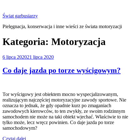
Przejdź
do
Świat garbusiarzy
treści
Pielęgnacja, konserwacja i inne wieści ze świata motoryzacji
Kategoria:
Motoryzacja
Opublikowane
6 lipca 2020
21 lipca 2020
w
Co daje jazda po torze wyścigowym?
Tor wyścigowy jest obiektem mocno wyspecjalizowanym,
realizującym najczęściej motoryzacyjne zawody sportowe. Nie
oznacza to jednak, że gdy opadnie kurz po zmaganiach
zawodowych kierowców, to ten zwykły, ze swoim rodzinnym
samochodem nie może na taki obiekt wjechać. Właściwie to nie
tylko może, lecz wręcz powinien. Co daje jazda po torze
samochodowym?
„Co
Czytaj dalej