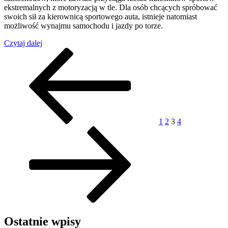
ekstremalnych z motoryzacją w tle. Dla osób chcących spróbować
swoich sił za kierownicą sportowego auta, istnieje natomiast
możliwość wynajmu samochodu i jazdy po torze.
„Cechy
Czytaj dalej
Stronicowanie
charakterystyczne
Poprzednia
Strona
Strona
Strona
Strona
Następna
toru
strona
strona
wpisów
Poznań”
1
2
3
4
Ostatnie wpisy