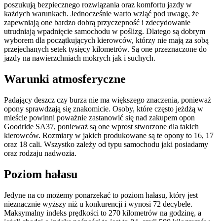
poszukują bezpiecznego rozwiązania oraz komfortu jazdy w
każdych warunkach. Jednocześnie warto wziąć pod uwagę, że
zapewniają one bardzo dobrą przyczepność i zdecydowanie
utrudniają wpadnięcie samochodu w poślizg. Dlatego są dobrym
wyborem dla początkujących kierowców, którzy nie mają za sobą
przejechanych setek tysięcy kilometrów. Są one przeznaczone do
jazdy na nawierzchniach mokrych jak i suchych.
Warunki atmosferyczne
Padający deszcz czy burza nie ma większego znaczenia, ponieważ
opony sprawdzają się znakomicie. Osoby, które często jeżdżą w
mieście powinni poważnie zastanowić się nad zakupem opon
Goodride SA37, ponieważ są one wprost stworzone dla takich
kierowców. Rozmiary w jakich produkowane są te opony to 16, 17
oraz 18 cali. Wszystko zależy od typu samochodu jaki posiadamy
oraz rodzaju nadwozia.
Poziom hałasu
Jedyne na co możemy ponarzekać to poziom hałasu, który jest
nieznacznie wyższy niż u konkurencji i wynosi 72 decybele.
Maksymalny indeks prędkości to 270 kilometrów na godzinę, a