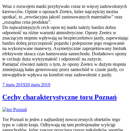
Wraz z rozwojem marki przybywało coraz to więcej zadowolonych
kierowców. Opinie o oponach Zeetex, które najczęściej można
spotkać, to „rewelacyjna jakość zastosowanych materiałów” oraz
„rozsądna cena produktu”.
Do najważniejszych cech opon tej marki należy bardzo dobra
odporność na różne warunki atmosferyczne. Opony Zeetex w
znaczącym stopniu wpływają na bezpieczeństwo jazdy, zapewniając
bardzo dobrą przyczepność pojazdu i polepszone jego reagowanie
na wykonywane manewry. Asymetrycznie zaprojektowany bieżnik
efektywnie skraca czas hamowania samochodu. Dodatkowo opony
te cechuje duża wytrzymałość i odporność na zużycie.
Pamiętać również należy o tym, że opony Zeetex w dużym stopniu
zmniejszają hałas generowany przez samochód w czasie jazdy, co
niewątpliwie wpływa na komfort oraz zadowolenie z jazdy.
Opublikowane
7 maja 2019
20 maja 2019
w
Cechy charakterystyczne toru Poznań
Tor Poznań to jeden z najbardziej nowoczesnych obiektów tego
typu w całym kraju. Odbywają się tam profesjonalne wyścigi
samochodów, które zawsze przyciąga rzesze miłośników sportów