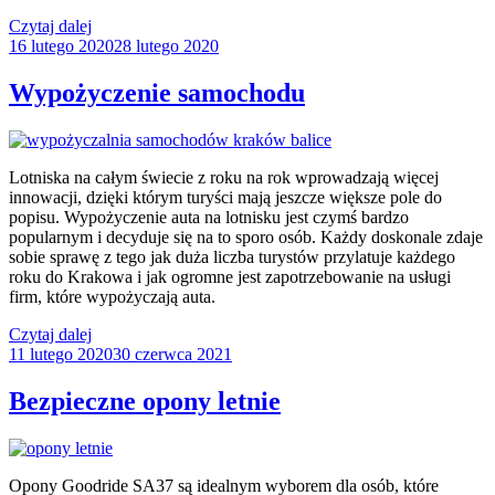
„Opony
Czytaj dalej
Opublikowane
letnie
16 lutego 2020
28 lutego 2020
w
w
samochodach
Wypożyczenie samochodu
dostawczych”
Lotniska na całym świecie z roku na rok wprowadzają więcej
innowacji, dzięki którym turyści mają jeszcze większe pole do
popisu. Wypożyczenie auta na lotnisku jest czymś bardzo
popularnym i decyduje się na to sporo osób. Każdy doskonale zdaje
sobie sprawę z tego jak duża liczba turystów przylatuje każdego
roku do Krakowa i jak ogromne jest zapotrzebowanie na usługi
firm, które wypożyczają auta.
„Wypożyczenie
Czytaj dalej
Opublikowane
samochodu”
11 lutego 2020
30 czerwca 2021
w
Bezpieczne opony letnie
Opony Goodride SA37 są idealnym wyborem dla osób, które