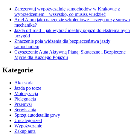
Zarezerwuj wypożyczalnię samochodów w Krakowie z
wyprzedzeniem – wszystko, co musisz wiedzieć
Ariel Atom jako narzędzie szkoleniowe – czego uczy surowa
mechanika?
Jazda off road – jak wybrać idealny pojazd do ekstremalnych
przygód
Znaczenie pola widzenia dla bezpieczeństwa jazdy
samochodem
Czyszczenie Auta Aktywną Pianą: Skuteczne i Bezpieczne
Mycie dla Każdego Pojazdu
Kategorie
Akcesoria
Jazda po torze
Motoryzacja
Pielęgnacja
Przemysł
Serwis auta
Sprzęt autodetailingowy
Uncategorized
Wypożyczanie
Zakup auta