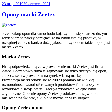
Opublikowane
23 maja 2019
30 czerwca 2021
w
Opony marki Zeetex
Jeżeli zakup opon dla samochodu kojarzy nam się z bardzo dużym
wydatkiem to należy pamiętać, że na rynku istnieją produkty w
rozsądnej cenie, o bardzo dużej jakości. Przykładem takich opon jest
marka Zeetex.
Marka Zeetex
Firmą odpowiedzialną za wprowadzenie marki Zeetex jest firma
Zafco. Początkowo firma ta zajmowała się tylko dystrybucją opon,
ale z czasem wprowadziła na rynek własną markę.
Prezentacja marki odbyła się w 2002 i pomimo niewielkiej
różnorodności wśród oferowanych produktów firma ta szybko
rozbudowała swoją ofertę i zaczęła zdobywać kolejne rynki
zagraniczne. Obecnie opony Zeetex produkowane są w kilku
miejscach na świecie, a kupić je można aż w 85 krajach.
Opony Zeetex opinie