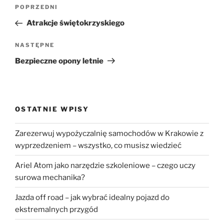
Nawigacja
Poprzedni
POPRZEDNI
wpisu
wpis
Atrakcje świętokrzyskiego
Następny
NASTĘPNE
wpis
Bezpieczne opony letnie
OSTATNIE WPISY
Zarezerwuj wypożyczalnię samochodów w Krakowie z
wyprzedzeniem – wszystko, co musisz wiedzieć
Ariel Atom jako narzędzie szkoleniowe – czego uczy
surowa mechanika?
Jazda off road – jak wybrać idealny pojazd do
ekstremalnych przygód