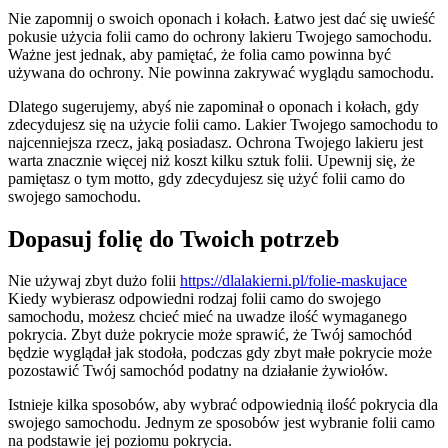
Nie zapomnij o swoich oponach i kołach. Łatwo jest dać się uwieść
pokusie użycia folii camo do ochrony lakieru Twojego samochodu.
Ważne jest jednak, aby pamiętać, że folia camo powinna być
używana do ochrony. Nie powinna zakrywać wyglądu samochodu.
Dlatego sugerujemy, abyś nie zapominał o oponach i kołach, gdy
zdecydujesz się na użycie folii camo. Lakier Twojego samochodu to
najcenniejsza rzecz, jaką posiadasz. Ochrona Twojego lakieru jest
warta znacznie więcej niż koszt kilku sztuk folii. Upewnij się, że
pamiętasz o tym motto, gdy zdecydujesz się użyć folii camo do
swojego samochodu.
Dopasuj folię do Twoich potrzeb
Nie używaj zbyt dużo folii
https://dlalakierni.pl/folie-maskujace
Kiedy wybierasz odpowiedni rodzaj folii camo do swojego
samochodu, możesz chcieć mieć na uwadze ilość wymaganego
pokrycia. Zbyt duże pokrycie może sprawić, że Twój samochód
będzie wyglądał jak stodoła, podczas gdy zbyt małe pokrycie może
pozostawić Twój samochód podatny na działanie żywiołów.
Istnieje kilka sposobów, aby wybrać odpowiednią ilość pokrycia dla
swojego samochodu. Jednym ze sposobów jest wybranie folii camo
na podstawie jej poziomu pokrycia.