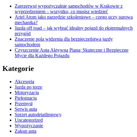
Zarezerwuj wypożyczalnię samochodów w Krakowie z
wyprzedzeniem – wszystko, co musisz wiedzieć
Ariel Atom jako narzędzie szkoleniowe – czego uczy surowa
mechanika?
Jazda off road – jak wybrać idealny pojazd do ekstremalnych
przygód
Znaczenie pola widzenia dla bezpieczeństwa jazdy
samochodem
Czyszczenie Auta Aktywną Pianą: Skuteczne i Bezpieczne
Mycie dla Każdego Pojazdu
Kategorie
Akcesoria
Jazda po torze
Motoryzacja
Pielęgnacja
Przemysł
Serwis auta
Sprzęt autodetailingowy
Uncategorized
Wypożyczanie
Zakup auta