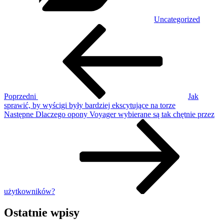
Uncategorized
Nawigacja
Poprzedni
wpis
wpisu
Poprzedni
Jak
sprawić, by wyścigi były bardziej ekscytujące na torze
Następny
Następne
Dlaczego opony Voyager wybierane są tak chętnie przez
wpis
użytkowników?
Ostatnie wpisy