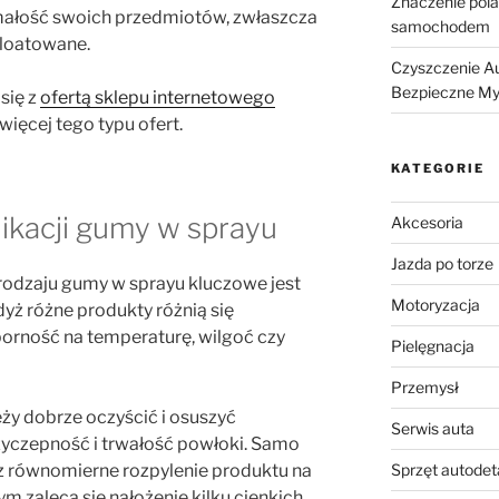
Znaczenie pola
ałość swoich przedmiotów, zwłaszcza
samochodem
ploatowane.
Czyszczenie Au
Bezpieczne My
się z
ofertą sklepu internetowego
więcej tego typu ofert.
KATEGORIE
ikacji gumy w sprayu
Akcesoria
Jazda po torze
odzaju gumy w sprayu kluczowe jest
Motoryzacja
dyż różne produkty różnią się
porność na temperaturę, wilgoć czy
Pielęgnacja
Przemysł
ży dobrze oczyścić i osuszyć
Serwis auta
zyczepność i trwałość powłoki. Samo
z równomierne rozpylenie produktu na
Sprzęt autodet
m zaleca się nałożenie kilku cienkich