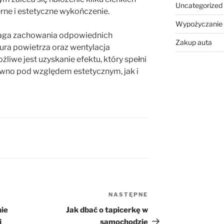
Uncategorized
ne i estetyczne wykończenie.
Wypożyczanie
aga zachowania odpowiednich
Zakup auta
ura powietrza oraz wentylacja
liwe jest uzyskanie efektu, który spełni
wno pod względem estetycznym, jak i
NASTĘPNE
Następny
wpis
nie
Jak dbać o tapicerkę w
i
samochodzie