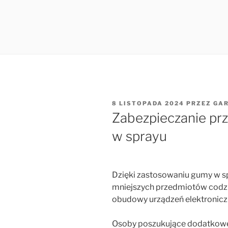
OPUBLIKOWANE
8 LISTOPADA 2024
PRZEZ
GA
W
Zabezpieczanie pr
w sprayu
Dzięki zastosowaniu gumy w sp
mniejszych przedmiotów codzie
obudowy urządzeń elektronicz
Osoby poszukujące dodatkowe