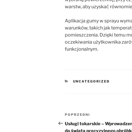
warstw, aby uzyskać równomier
Aplikacja gumy w sprayu wym
warunków, takich jak temperat
pomieszczenia. Dzięki temu moż
oczekiwania użytkownika zaró
funkcjonalnym.
KATEGORIE
UNCATEGORIZED
Nawigacja
Poprzedni
POPRZEDNI
wpisu
wpis
Usługi tokarskie – Wprowadze
do świata precyzyjnego obróbk