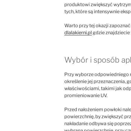
produktowi zwiększyć wytrzym
tych, które są intensywnie eks
Warto przy tej okazji zapoznać 
dlalakierni.pl
gdzie znajdziecie 
Wybór i sposób apl
Przy wyborze odpowiedniego r
określenie jej przeznaczenia, g
właściwościami, takimi jak od
promieniowanie UV.
Przed nałożeniem powłoki nale
powierzchnię, by zwiększyć pr
nakładanie odbywa się poprze
wybraną powierzchnię, przy czy