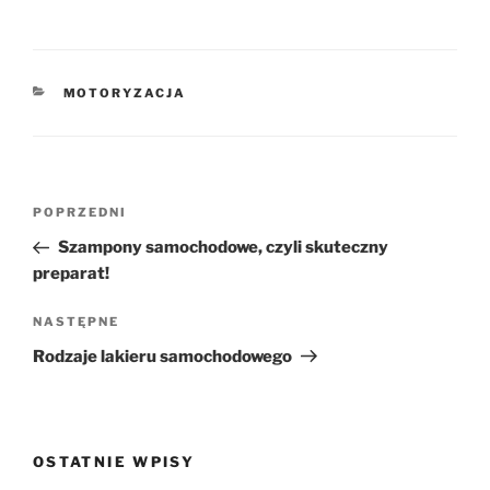
KATEGORIE
MOTORYZACJA
Nawigacja
Poprzedni
POPRZEDNI
wpisu
wpis
Szampony samochodowe, czyli skuteczny
preparat!
Następny
NASTĘPNE
wpis
Rodzaje lakieru samochodowego
OSTATNIE WPISY