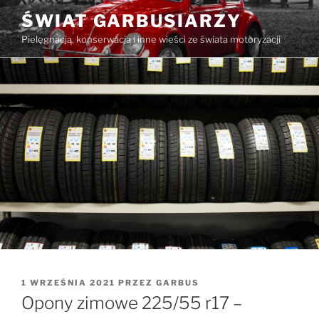
Przejdź
ŚWIAT GARBUSIARZY
do
Pielęgnacja, konserwacja i inne wieści ze świata motoryzacji
treści
OPUBLIKOWANE
1 WRZEŚNIA 2021
PRZEZ
GARBUS
W
Opony zimowe 225/55 r17 –