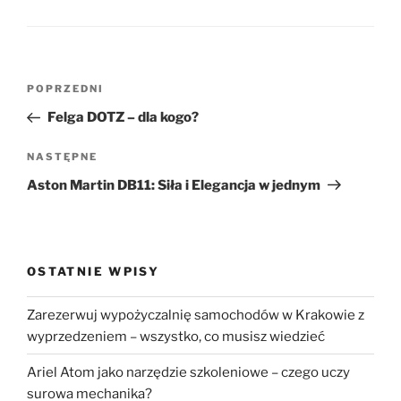
Nawigacja
Poprzedni
POPRZEDNI
wpisu
wpis
Felga DOTZ – dla kogo?
Następny
NASTĘPNE
wpis
Aston Martin DB11: Siła i Elegancja w jednym
OSTATNIE WPISY
Zarezerwuj wypożyczalnię samochodów w Krakowie z
wyprzedzeniem – wszystko, co musisz wiedzieć
Ariel Atom jako narzędzie szkoleniowe – czego uczy
surowa mechanika?