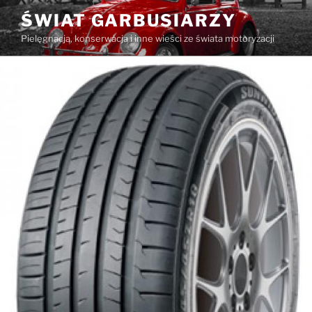
Przejdź
ŚWIAT GARBUSIARZY
do
Pielęgnacja, konserwacja i inne wieści ze świata motoryzacji
treści