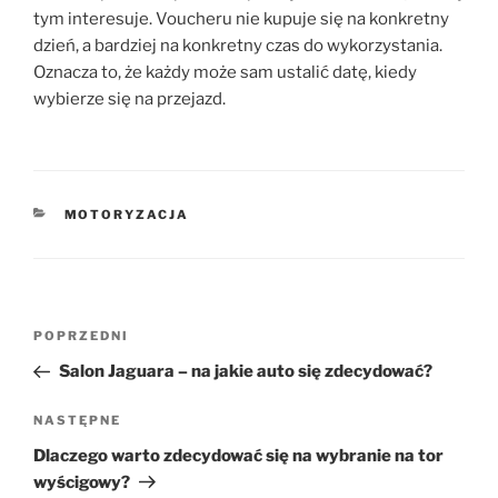
tym interesuje. Voucheru nie kupuje się na konkretny
dzień, a bardziej na konkretny czas do wykorzystania.
Oznacza to, że każdy może sam ustalić datę, kiedy
wybierze się na przejazd.
KATEGORIE
MOTORYZACJA
Nawigacja
Poprzedni
POPRZEDNI
wpisu
wpis
Salon Jaguara – na jakie auto się zdecydować?
Następny
NASTĘPNE
wpis
Dlaczego warto zdecydować się na wybranie na tor
wyścigowy?