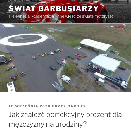
Przejdź
ŚWIAT GARBUSIARZY
do
Pielęgnacja, konserwacja i inne wieści ze świata motoryzacji
treści
OPUBLIKOWANE
10 WRZEŚNIA 2020
PRZEZ
GARBUS
W
Jak znaleźć perfekcyjny prezent dla
mężczyzny na urodziny?