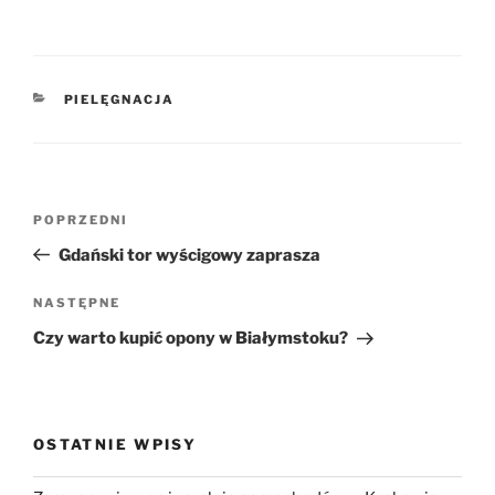
KATEGORIE
PIELĘGNACJA
Nawigacja
Poprzedni
POPRZEDNI
wpisu
wpis
Gdański tor wyścigowy zaprasza
Następny
NASTĘPNE
wpis
Czy warto kupić opony w Białymstoku?
OSTATNIE WPISY