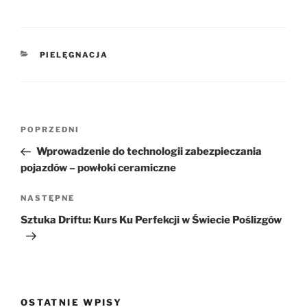
KATEGORIE
PIELĘGNACJA
Nawigacja
Poprzedni
POPRZEDNI
wpisu
wpis
Wprowadzenie do technologii zabezpieczania
pojazdów – powłoki ceramiczne
Następny
NASTĘPNE
wpis
Sztuka Driftu: Kurs Ku Perfekcji w Świecie Poślizgów
OSTATNIE WPISY