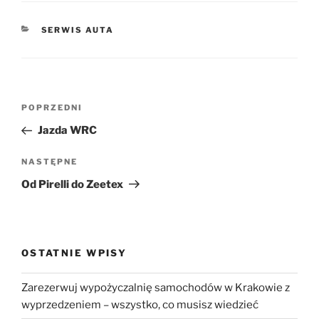
KATEGORIE
SERWIS AUTA
Nawigacja
Poprzedni
POPRZEDNI
wpisu
wpis
Jazda WRC
Następny
NASTĘPNE
wpis
Od Pirelli do Zeetex
OSTATNIE WPISY
Zarezerwuj wypożyczalnię samochodów w Krakowie z
wyprzedzeniem – wszystko, co musisz wiedzieć