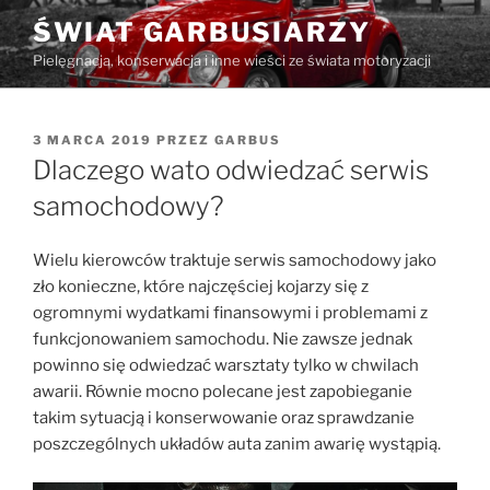
Przejdź
ŚWIAT GARBUSIARZY
do
Pielęgnacja, konserwacja i inne wieści ze świata motoryzacji
treści
OPUBLIKOWANE
3 MARCA 2019
PRZEZ
GARBUS
W
Dlaczego wato odwiedzać serwis
samochodowy?
Wielu kierowców traktuje serwis samochodowy jako
zło konieczne, które najczęściej kojarzy się z
ogromnymi wydatkami finansowymi i problemami z
funkcjonowaniem samochodu. Nie zawsze jednak
powinno się odwiedzać warsztaty tylko w chwilach
awarii. Równie mocno polecane jest zapobieganie
takim sytuacją i konserwowanie oraz sprawdzanie
poszczególnych układów auta zanim awarię wystąpią.