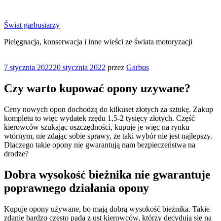
Przejdź
do
Świat garbusiarzy
treści
Pielęgnacja, konserwacja i inne wieści ze świata motoryzacji
Opublikowane
7 stycznia 2022
20 stycznia 2022
przez
Garbus
w
Czy warto kupować opony uzywane?
Ceny nowych opon dochodzą do kilkuset złotych za sztukę. Zakup
kompletu to więc wydatek rzędu 1,5-2 tysięcy złotych. Część
kierowców szukając oszczędności, kupuje je więc na rynku
wtórnym, nie zdając sobie sprawy, że taki wybór nie jest najlepszy.
Dlaczego takie opony nie gwarantują nam bezpieczeństwa na
drodze?
Dobra wysokość bieżnika nie gwarantuje
poprawnego działania opony
Kupuje opony używane, bo mają dobrą wysokość bieżnika. Takie
zdanie bardzo często pada z ust kierowców, którzy decydują się na