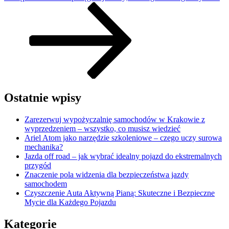
wpis
Ostatnie wpisy
Zarezerwuj wypożyczalnię samochodów w Krakowie z
wyprzedzeniem – wszystko, co musisz wiedzieć
Ariel Atom jako narzędzie szkoleniowe – czego uczy surowa
mechanika?
Jazda off road – jak wybrać idealny pojazd do ekstremalnych
przygód
Znaczenie pola widzenia dla bezpieczeństwa jazdy
samochodem
Czyszczenie Auta Aktywną Pianą: Skuteczne i Bezpieczne
Mycie dla Każdego Pojazdu
Kategorie