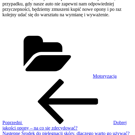
przypadku, gdy nasze auto nie zapewni nam odpowiedniej
przyczepności, będziemy zmuszeni kupić nowe opony i po raz
kolejny udać się do warsztatu na wymianę i wyważenie.
Kategorie
Motoryzacja
Nawigacja
Poprzedni
wpis
wpisu
Poprzedni
Dobrej
jakości opony – na co się zdecydować?
Następny
Następne
Środek do pielęgnacji skóry, dlaczego warto go używać?