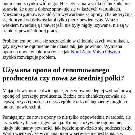
ogumienie z rynku wtórnego. Niestety sama wysokość bieżnika nie
sprawia, że opona dobrze sprawuje się w każdych warunkach.
Mieszanki gumowe, z których wytwarzane są opony, charakteryzują
się dobrymi właściwościami tylko przez pewien czas. Wraz z
wiekiem twardnieją i nawet jeśli nie były nigdy używane, nie są w
stanie zapewnić dobrej pracy.
Problem ten pojawia się szczególnie w chłodniejszych warunkach,
gdy używane ogumienie nie działa tak, jak powinno. Wymiana
opon na nowe w takim serwisie jak
Nord Auto Volvo Olsztyn
szybko rozwiązuje problem.
Używana opona od renomowanego
producenta czy nowa ze średniej półki?
Mając do wyboru te dwie opcje, zdecydowanie lepiej wybrać nową
oponę od gorszego producenta. Będzie ona charakteryzowała się
lepszą przyczepnością, co szczególnie odczuć będziemy mogli na
mokrej nawierzchni.
Pamiętajmy, że nowe opony to nie tylko odpowiednia twardość, ale
też większy bieżnik i gwarancja. Kupując używane ogumienie,
nigdy nie mamy pewności, jak będzie sprawdzało się podczas jazdy.
Warto wiedzieć, że wymiana opon w serwisie nie jest tania, a w