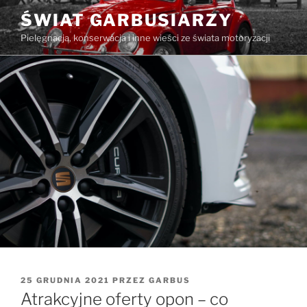
Przejdź
ŚWIAT GARBUSIARZY
do
Pielęgnacja, konserwacja i inne wieści ze świata motoryzacji
treści
OPUBLIKOWANE
25 GRUDNIA 2021
PRZEZ
GARBUS
W
Atrakcyjne oferty opon – co