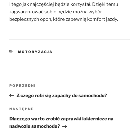
i tego jak najczęściej będzie korzystał. Dzięki temu
zagwarantować sobie będzie można wybór
bezpiecznych opon, które zapewnią komfort jazdy.
KATEGORIE
MOTORYZACJA
Nawigacja
Poprzedni
POPRZEDNI
wpisu
wpis
Z czego robi się zapachy do samochodu?
Następny
NASTĘPNE
wpis
Dlaczego warto zrobić zaprawki lakiernicze na
nadwoziu samochodu?